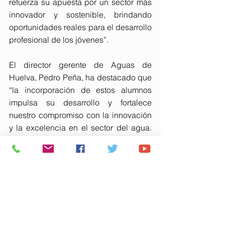
refuerza su apuesta por un sector más 
innovador y sostenible, brindando 
oportunidades reales para el desarrollo 
profesional de los jóvenes”.
El director gerente de Aguas de 
Huelva, Pedro Peña, ha destacado que 
“la incorporación de estos alumnos 
impulsa su desarrollo y fortalece 
nuestro compromiso con la innovación 
y la excelencia en el sector del agua. 
Además, estos perfiles encajan 
perfectamente con las funciones del 
departamento de redes y las tareas 
diarias desempeñadas en las plantas 
de tratamiento de la empresa. Para 
nosotros, invertir en la formación de las 
nuevas generaciones es clave para un 