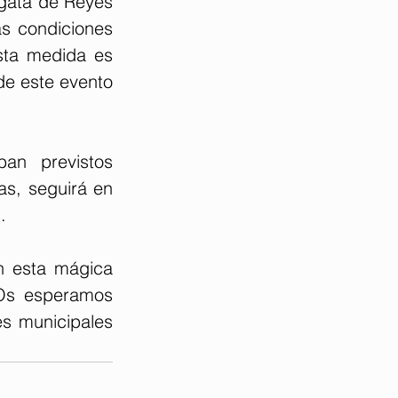
gata de Reyes 
s condiciones 
sta medida es 
de este evento 
an previstos 
s, seguirá en 
.
n esta mágica 
"Os esperamos 
es municipales 