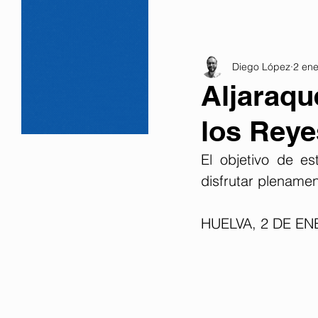
Diego López
2 en
Aljaraqu
los Rey
El objetivo de es
disfrutar plename
HUELVA, 2 DE EN