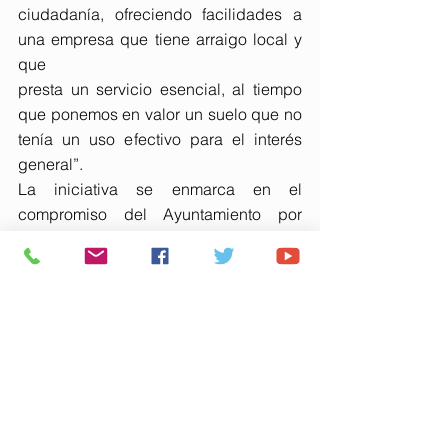
ciudadanía, ofreciendo facilidades a 
una empresa que tiene arraigo local y 
que
presta un servicio esencial, al tiempo 
que ponemos en valor un suelo que no 
tenía un uso efectivo para el interés 
general”.
La iniciativa se enmarca en el 
compromiso del Ayuntamiento por 
optimizar el uso del suelo urbano 
consolidado y promover actuaciones 
que dinamicen la economía local, 
siempre desde el cumplimiento estricto 
de la normativa vigente. El acuerdo, 
aprobado por el Pleno, seguirá su 
tramitación administrativa hasta su 
inscripción en los registros municipal y 
autonómico y su publicación en el 