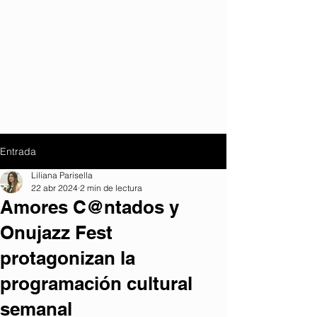
Entrada
Liliana Parisella
22 abr 2024
2 min de lectura
Amores C@ntados y
Onujazz Fest
protagonizan la
programación cultural
semanal