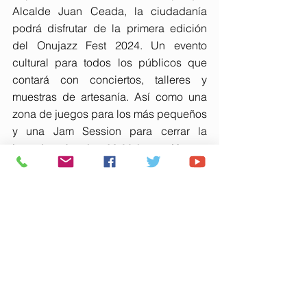
Alcalde Juan Ceada, la ciudadanía 
podrá disfrutar de la primera edición 
del Onujazz Fest 2024. Un evento 
cultural para todos los públicos que 
contará con conciertos, talleres y 
muestras de artesanía. Así como una 
zona de juegos para los más pequeños 
y una Jam Session para cerrar la 
jornada sobre las 23.00 horas. Y, para 
finalizar la oferta cultural semanal, en el 
Auditorio Casa Colón, los más 
pequeños podrán disfrutar de dos 
pases del espectáculo ‘Burbujas’ de 
CantaJuego, a las 16.30 h y a las 19.00 
h.
Las localidades disponibles pueden 
adquirirse tanto a través de Internet, 