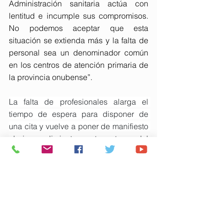
Administración sanitaria actúa con 
lentitud e incumple sus compromisos. 
No podemos aceptar que esta 
situación se extienda más y la falta de 
personal sea un denominador común 
en los centros de atención primaria de 
la provincia onubense”.
La falta de profesionales alarga el 
tiempo de espera para disponer de 
una cita y vuelve a poner de manifiesto 
el incumplimiento, entre otros, del 
Pacto por la Mejora de la Atención 
Primaria y de la Carrera Profesional, 
firmado el 22 de mayo de 2023 con la 
Administración.
CSIF considera que el Pacto por la 