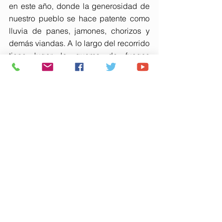
en este año, donde la generosidad de 
nuestro pueblo se hace patente como 
lluvia de panes, jamones, chorizos y 
demás viandas. A lo largo del recorrido 
tiene lugar la quema de fuegos 
artificiales y tracas, momentos tan 
emocionantes como la visita del Santo 
por el cementerio y las visitas a la 
Residencia de Mayores, Colegio Triana 
y la visita al Ayuntamiento, ya en el 
último tramo de la procesión.
Con la escapailla del Santo -“porque 
no se quiere recoger”-, la rifa de los 
cerdos y la recogida del santo se pone 
el punto y final a unas intensas fiestas 
donde Trigueros muestra en al calle su 
carácter festivo.
“Más allá de la devoción, estas fiestas 