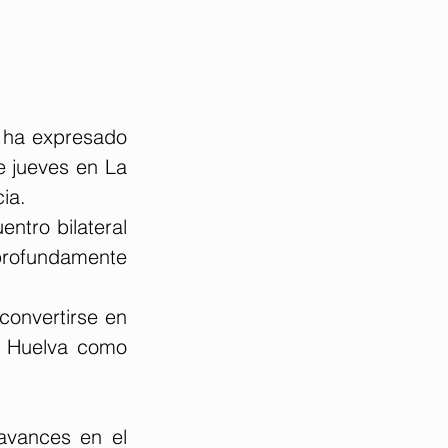
 ha expresado 
 jueves en La 
ia.
ntro bilateral 
rofundamente 
onvertirse en 
e Huelva como 
avances en el 