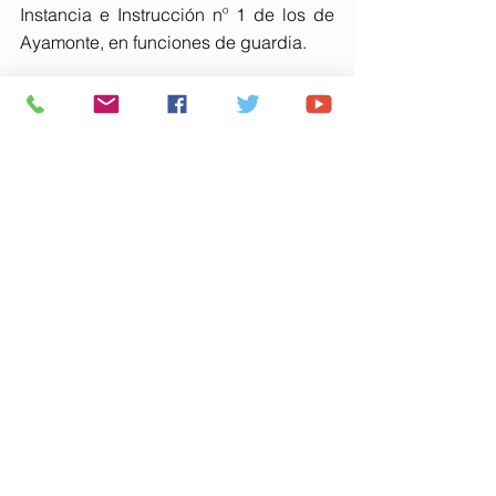
Instancia e Instrucción nº 1 de los de 
Ayamonte, en funciones de guardia.
En la operación ha intervenido el 
Equipo de Policía Judicial de 
Ayamonte, personal de investigación 
de los Puestos de Ayamonte, Isla 
Cristina y Lepe y patrullas de 
seguridad ciudadana.
Comentarios