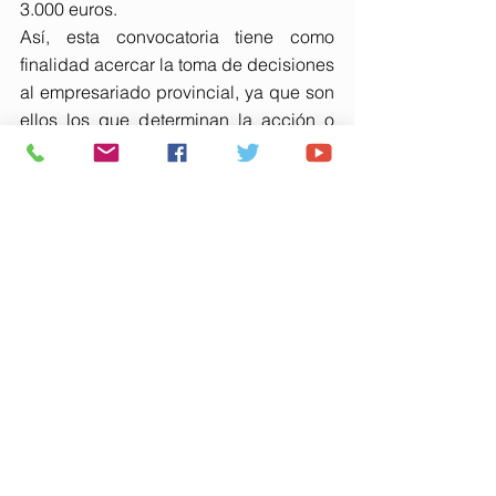
3.000 euros.
Así, esta convocatoria tiene como 
finalidad acercar la toma de decisiones 
al empresariado provincial, ya que son 
ellos los que determinan la acción o 
evento en el que solicitan su 
participación.
El plazo de presentación de solicitudes 
comenzará al día siguiente de la 
publicación de la convocatoria en el 
Boletín Oficial de la Provincia de 
Huelva y estará abierto durante 10 días 
naturales.
Las solicitudes deberán presentarse 
preferentemente a través de la Sede 
Electrónica de la Diputación 
(
https://sede.diphuelva.es
), pestaña 
subvenciones utilizando un sistema de 