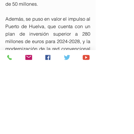
de 50 millones. 
Además, se puso en valor el impulso al 
Puerto de Huelva, que cuenta con un 
plan de inversión superior a 280 
millones de euros para 2024-2028, y la 
modernización de la red convencional 
ferroviaria, que ha registrado 
inversiones récord en la provincia. 
¿Realidad o promesa incumplida? 
La confrontación de opiniones revela 
un clima de expectación y cautela. 
Mientras el Gobierno insiste en que el 
AVE a Huelva es una realidad 
inminente –aclarando que se evitará “ir 
de partido a partido” y que se avanzará 
en los próximos años– las críticas se 