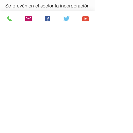
Se prevén en el sector la incorporación 
de 3.700 viviendas, de las que 688 
serán unifamiliares en ciudad jardín, 
mientras que de las más de 3.000 en 
bloques plurifamiliares, el 30% están 
reservadas a viviendas de protección 
pública que satisfarán de manera 
importante la demanda de los 
onubenses.
Comentarios
Escribir un comentario...