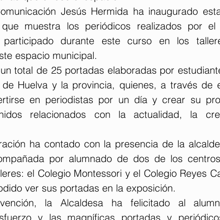
Comunicación Jesús Hermida ha inaugurado est
 que muestra los periódicos realizados por el
participado durante este curso en los tallere
ste espacio municipal.
n total de 25 portadas elaboradas por estudiantes
de Huelva y la provincia, quienes, a través de es
tirse en periodistas por un día y crear su prop
nidos relacionados con la actualidad, la crea
ración ha contado con la presencia de la alcalde
compañada por alumnado de dos de los centros p
lleres: el Colegio Montessori y el Colegio Reyes Ca
odido ver sus portadas en la exposición.
vención, la Alcaldesa ha felicitado al alum
esfuerzo y las magníficas portadas y periódico