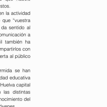
stos.
n la actividad 
 que “vuestra 
da sentido al 
omunicación a 
l también ha 
ompartirlos con
ta al público 
rmida se han 
dad educativa 
Huelva capital 
as distintas 
ocimiento del 
jóvenes.