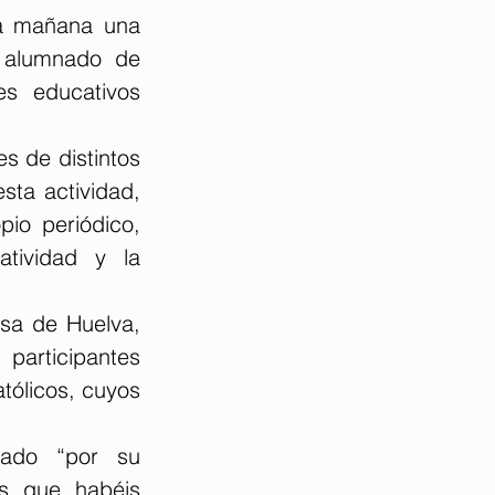
a mañana una 
 alumnado de 
s educativos 
 de distintos 
ta actividad, 
io periódico, 
tividad y la 
sa de Huelva, 
articipantes 
tólicos, cuyos 
nado “por su 
s que habéis 