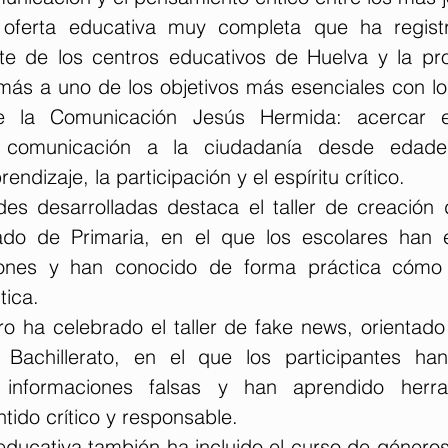
oferta educativa muy completa que ha registr
e de los centros educativos de Huelva y la pro
ás a uno de los objetivos más esenciales con los
e la Comunicación Jesús Hermida: acercar e
 comunicación a la ciudadanía desde edades
ndizaje, la participación y el espíritu crítico.
des desarrolladas destaca el taller de creación d
nado de Primaria, en el que los escolares han 
iones y han conocido de forma práctica cómo 
tica.
o ha celebrado el taller de fake news, orientado 
Bachillerato, en el que los participantes han 
e informaciones falsas y han aprendido herra
tido crítico y responsable.
ucativa también ha incluido el curso de géneros p