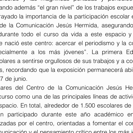
ando además “el gran nivel” de los trabajos expue
yado la importancia de la participación escolar e
o de la Comunicación Jesús Hermida, asegurando
urante todo el curso da vida a este espacio y 
e nació este centro: acercar el periodismo y la c
ecialmente a los más jóvenes”. La primera Edi
lares a sentirse orgullosos de sus trabajos y a c
s, recordando que la exposición permanecerá abier
7 de junio.
olares del Centro de la Comunicación Jesús He
urso como una de las principales líneas de activi
espacio. En total, alrededor de 1.500 escolares de 
an participado durante este año académico en l
zadas por el centro, orientadas a fomentar el con
unicación y el pensamiento crítico entre los más 