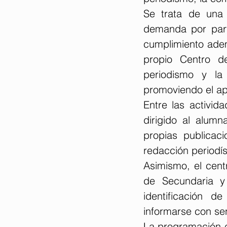
Se trata de una 
demanda por part
cumplimiento adem
propio Centro d
periodismo y la
promoviendo el apre
Entre las activida
dirigido al alum
propias publicac
redacción periodís
Asimismo, el centr
de Secundaria y 
identificación d
informarse con sen
La programación ed