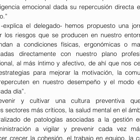
ligencia emocional dada su repercusión directa en
o.”  
 -explica el delegado- hemos propuesto una jor
ar los riesgos que se producen en nuestro entorn
ndan a condiciones físicas, ergonómicas o mate
onadas directamente con nuestro plano profesio
onal, al más íntimo y afectivo, de ahí que nos ce
 estrategias para mejorar la motivación, la comu
repercuten en nuestro desempeño y el modo e
ada día”.  
enir y cultivar una cultura preventiva que
os sectores más críticos, la salud mental en el ámbit
alizado de patologías asociadas a la gestión e
nistración a vigilar y prevenir cada vez más
er crecer la cohesión, el trabajo en equipo, la cr