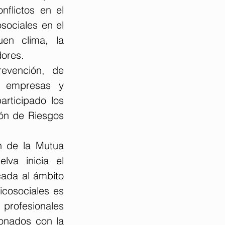
flictos en el 
ociales en el 
en clima, la 
ores.   
evención, de 
s empresas y 
ticipado los 
ón de Riesgos 
n de la Mutua 
a inicia el 
ada al ámbito 
icosociales es 
rofesionales 
onados con la 