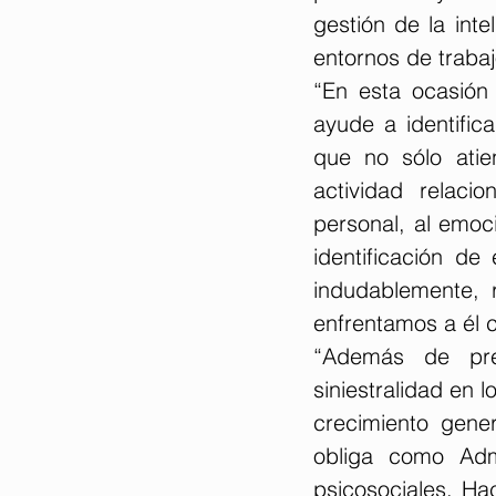
gestión de la inte
entornos de trabaj
“En esta ocasión
ayude a identific
que no sólo atie
actividad relaci
personal, al emoci
identificación de
indudablemente, 
enfrentamos a él c
“Además de prev
siniestralidad en l
crecimiento gener
obliga como Admi
psicosociales. Hac