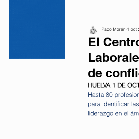
Paco Morán
1 oct
El Centr
Laborale
de confl
HUELVA 1 DE OC
Hasta 80 profesion
para identificar l
liderazgo en el ám