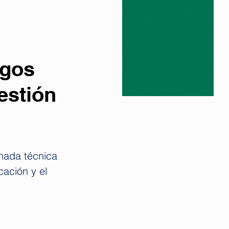
sgos
estión
nada técnica 
cación y el 