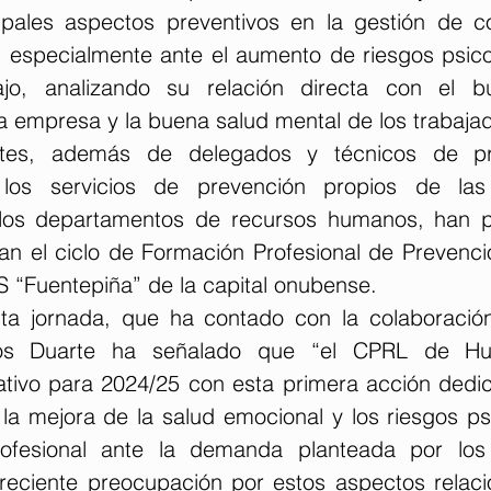
ipales aspectos preventivos en la gestión de con
, especialmente ante el aumento de riesgos psicos
jo, analizando su relación directa con el bu
a empresa y la buena salud mental de los trabajad
entes, además de delegados y técnicos de pr
 los servicios de prevención propios de la
los departamentos de recursos humanos, han par
n el ciclo de Formación Profesional de Prevenci
S “Fuentepiña” de la capital onubense.  
sta jornada, que ha contado con la colaboració
s Duarte ha señalado que “el CPRL de Huelv
tivo para 2024/25 con esta primera acción dedic
 la mejora de la salud emocional y los riesgos ps
ofesional ante la demanda planteada por los p
creciente preocupación por estos aspectos relaci