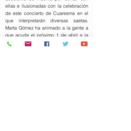
ellas e ilusionadas con la celebración 
de este concierto de Cuaresma en el 
que interpretarán diversas saetas. 
Marta Gómez ha animado a la gente a 
que acuda el próximo 1 de abril a la 
Casa Colón y sigan “acudiendo a este 
tipo de actos y eventos que 
engrandecen la Semana Santa 
onubense”
La Banda de Música Consolación de 
Huelva pondrá también sonido al 
concierto con las marchas 
procesionales ‘El mayor dolor’, original 
de Daniel Albarracín, y ‘La Estrella 
sublime’, de Manuel López Farfán. Las 
entradas se pueden adquirir a través 
de 
https://www.giglon.com/evento/conciert