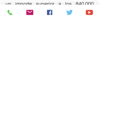
un importe superior a los 840.000 
euros. Y, por último, hay que destacar 
que son unos presupuestos que 
mejoran la atención en seguridad y 
limpieza, pues se incrementan las 
partidas de personal asignadas a la 
Policía Local y a
Infraestructuras”.
Comentarios
Escribir un comentario...