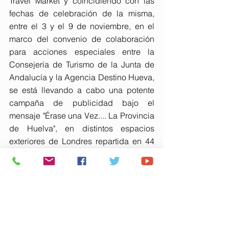
Travel Market y coincidiendo con las 
fechas de celebración de la misma, 
entre el 3 y el 9 de noviembre, en el 
marco del convenio de colaboración 
para acciones especiales entre la 
Consejería de Turismo de la Junta de 
Andalucía y la Agencia Destino Hueva, 
se está llevando a cabo una potente 
campaña de publicidad bajo el 
mensaje "Érase una Vez.... La Provincia 
de Huelva", en distintos espacios 
exteriores de Londres repartida en 44 
pantallas digitales que estarán 
dispuestas en Picadilly Circus y en 
otros espacios de exterior y estaciones 
de metro de Londres.
Paralelamente, el aeropuerto de Faro, 
entrada principal de visitantes 