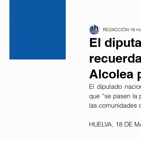
REDACCIÓN
18 m
El diput
recuerda
Alcolea 
El diputado naci
que “se pasen la p
las comunidades d
HUELVA, 18 DE M