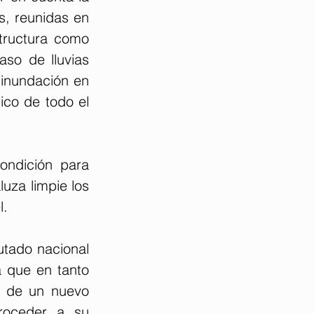
, reunidas en 
tructura como 
so de lluvias 
inundación en 
ico de todo el 
ndición para 
uza limpie los 
l.
tado nacional 
 que en tanto 
 de un nuevo 
roceder a su 