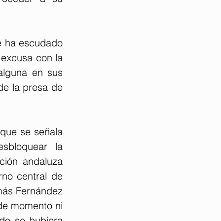
e ha escudado 
excusa con la 
alguna en sus 
e la presa de 
que se señala 
sbloquear la 
ción andaluza 
no central de 
más Fernández 
de momento ni 
o se hubiera 