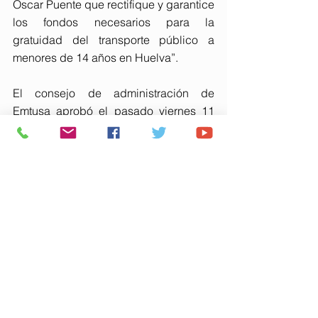
Óscar Puente que rectifique y garantice 
los fondos necesarios para la 
gratuidad del transporte público a 
menores de 14 años en Huelva”.
El consejo de administración de 
Emtusa aprobó el pasado viernes 11 
de abril las medidas necesarias para 
acogerse al programa estatal que 
facilita la gratuidad a los menores de 
14 años a partir del 1 de julio. Una 
medida actualmente cuestionada por 
el anuncio del ministro de Transportes, 
Óscar Puente, de retirar las ayudas a 
Andalucía, que desde el Gobierno 
Autonómico se ha recurrido al 
considerarse “una decisión arbitraria, 
injusta y caprichosa sustentada en un 