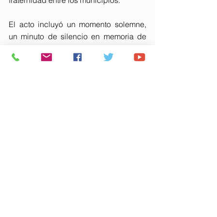
fraternidad entre los municipios.
El acto incluyó un momento solemne, 
un minuto de silencio en memoria de 
las víctimas de la violencia de género, 
acompañado de la lectura del 
manifiesto en el Día Internacional de la 
Eliminación de la Violencia contra la 
Mujer. En este contexto Dolores Macías, 
vecina de Aljaraque, recitó dos 
poesías, una de ellas dedicada a la 
lucha contra esta lacra social y otra en 
defensa de Palos de la Frontera y de su 
papel en el descubrimiento de 
América.
El hermanamiento reafirma el 
compromiso de ambas localidades 