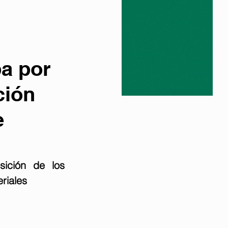
ba por
ción
e
ición de los 
riales