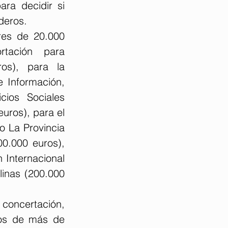
ra decidir si 
deros.  
res de 20.000 
tación para 
os), para la 
 Información, 
ios Sociales 
uros), para el 
o La Provincia 
0.000 euros), 
 Internacional 
linas (200.000 
concertación, 
los de más de 