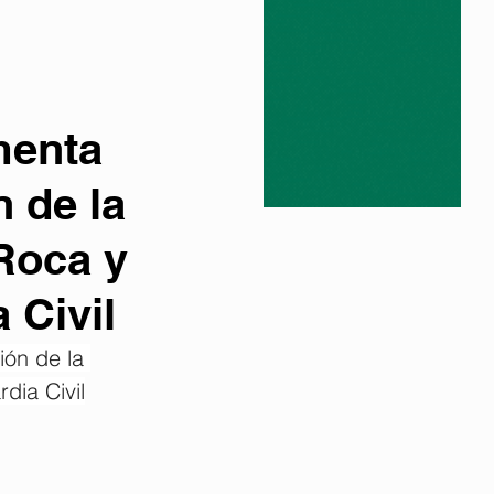
menta
 de la
Roca y
 Civil
ón de la 
dia Civil