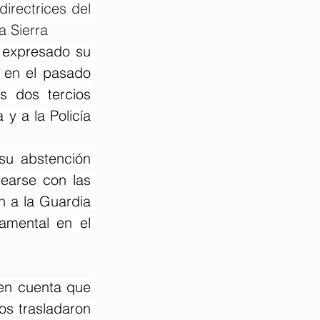
rectrices del 
a Sierra
 expresado su 
en el pasado 
 dos tercios 
y a la Policía 
u abstención 
earse con las 
 a la Guardia 
mental en el 
en cuenta que 
s trasladaron 