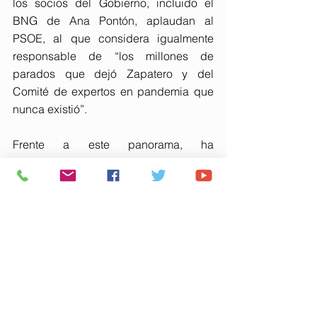
los socios del Gobierno, incluido el 
BNG de Ana Pontón, aplaudan al 
PSOE, al que considera igualmente 
responsable de “los millones de 
parados que dejó Zapatero y del 
Comité de expertos en pandemia que 
nunca existió”.
Frente a este panorama, ha 
reivindicado al Partido Popular como la 
única alternativa viable, asegurando 
que es “el partido que cambió este 
país, con líderes serios y honestos, al 
que España llama cuando las cosas se 
ponen feas”. Ha proclamado que el PP 
es “el salvavidas de este país y el 
partido que mejor gobierna”, llamando 
a abrir “una nueva etapa de 