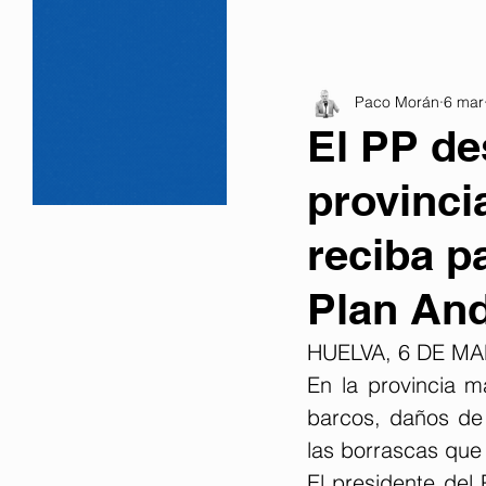
Paco Morán
6 mar
El PP de
provinci
reciba p
Plan And
HUELVA, 6 DE M
En la provincia m
barcos, daños de l
las borrascas que
El presidente del