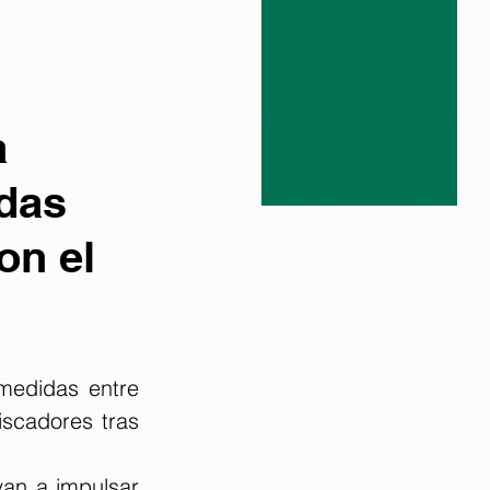
a
das
on el
medidas entre 
iscadores tras 
an a impulsar 