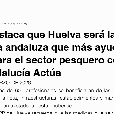
2 min de lectura
staca que Huelva será l
a andaluza que más ayu
ara el sector pesquero c
alucía Actúa
ARZO DE 2026
ás de 600 profesionales se beneficiarán de las 
a flota, infraestructuras, establecimientos y mar
 han azotado la costa onubense.
 PP de Huelva recuerda que las medidas que se v