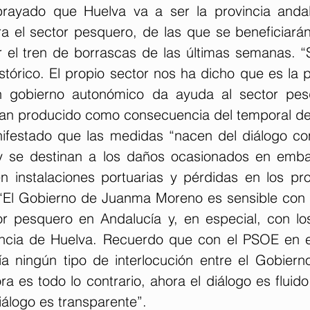
brayado que Huelva va a ser la provincia anda
a el sector pesquero, de las que se beneficiarán
 el tren de borrascas de las últimas semanas. “S
tórico. El propio sector nos ha dicho que es la p
un gobierno autonómico da ayuda al sector pesq
an producido como consecuencia del temporal de
ifestado que las medidas “nacen del diálogo con
y se destinan a los daños ocasionados en embar
en instalaciones portuarias y pérdidas en los pro
“El Gobierno de Juanma Moreno es sensible con 
or pesquero en Andalucía y, en especial, con los
incia de Huelva. Recuerdo que con el PSOE en e
a ningún tipo de interlocución entre el Gobierno
ra es todo lo contrario, ahora el diálogo es fluido,
iálogo es transparente”.