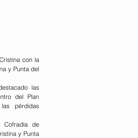
istina con la 
a y Punta del 
estacado las 
tro del Plan 
las pérdidas 
 Cofradía de 
istina y Punta 