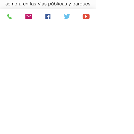
sombra en las vías públicas y parques 
infantiles, reurbanización de las calles 
Coquina, Carpa y Plaza Blas Infante, 
entre otras, “en las que tampoco se ha 
hecho nada, despreciando las reglas 
democráticas que rigen el pleno 
municipal”.
Para el PSOE de Punta Umbría, “esta 
actitud es la que emplean los 
dictadores y totalitarios que sólo 
piensan en sí mismos y, más aún, 
cuando los asuntos que se aprueban 
en el pleno son como consecuencia de 
la nula capacidad de resolver los 
problemas que tiene el pueblo”.