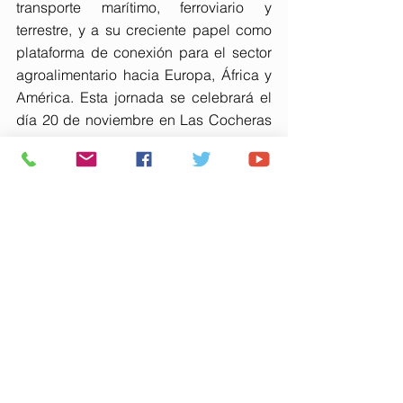
transporte marítimo, ferroviario y 
terrestre, y a su creciente papel como 
plataforma de conexión para el sector 
agroalimentario hacia Europa, África y 
América. Esta jornada se celebrará el 
día 20 de noviembre en Las Cocheras 
del Puerto de Huelva a partir de las 
9.00 horas. En ellas se realizará una 
presentación del puerto onubense y 
después se desarrollarán varias mesas 
redondas sobre ‘Tendencias del sector 
del granel sólido agroalimentario y 
retos en materia logística’ y ‘Los 
puertos como aliados estratégicos en 
el crecimiento del sector 
agroalimentario reefer’. La jornada 
culminará con una visita a las 
instalaciones del puerto onubense.