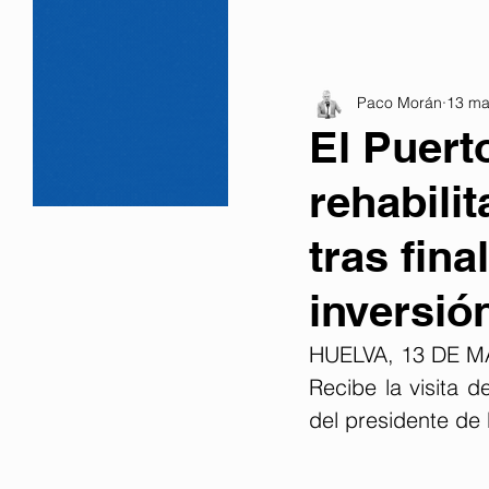
Paco Morán
13 ma
El Puert
rehabili
tras fina
inversió
HUELVA, 13 DE M
Recibe la visita d
del presidente de 