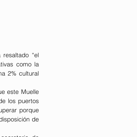
resaltado “el 
tivas como la 
a 2% cultural 
e este Muelle 
de los puertos 
uperar porque 
disposición de 