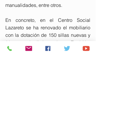
manualidades, entre otros.
En concreto, en el Centro Social 
Lazareto se ha renovado el mobiliario 
con la dotación de 150 sillas nuevas y 
30 mesas de distintas alturas. También, 
se ha instalado suelo de tarima flotante 
en el aula de baile y un telón de fondo 
del escenario del salón de actos.
Igualmente, en los centros sociales de 
Gota de Leche, Los Desniveles y La 
Morana, así como en la Asociación de 
Vecinos de Nuevo Molino se ha 
colocado tarima flotante en el aula de 
baile.
Otras de las dotaciones ha sido un 