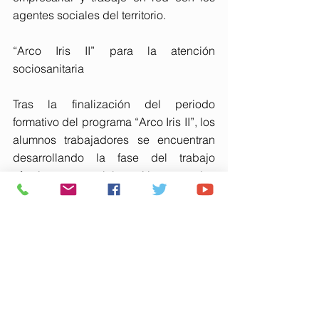
agentes sociales del territorio.
“Arco Iris II” para la atención 
sociosanitaria
Tras la finalización del periodo 
formativo del programa “Arco Iris II”, los 
alumnos trabajadores se encuentran 
desarrollando la fase del trabajo 
efectivo en colaboración con los 
Servicios Sociales de los 
ayuntamientos de la mancomunidad, a 
través de los servicios de ayuda a 
domicilio en los municipios de Almonte 
y Moguer.
Este servicio, de carácter 
extraordinario, tiene una duración de 