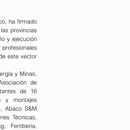
o, ha firmado 
as provincias 
o y ejecución 
profesionales 
e este vector 
ergía y Minas, 
sociación de 
tantes de 16 
 y montajes 
ve, Abaco S&M 
nes Técnicas, 
 Fertiberia, 