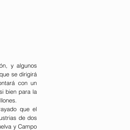
ón, y algunos 
ue se dirigirá 
ntará con un 
i bien para la 
llones.
rayado que el 
strias de dos 
uelva y Campo 