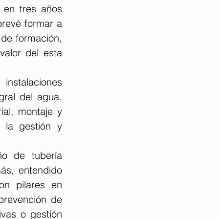
en tres años 
prevé formar a 
de formación, 
alor del esta 
nstalaciones 
gral del agua. 
al, montaje y 
la gestión y 
o de tubería 
ás, entendido 
n pilares en 
prevención de 
vas o gestión 