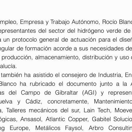
mpleo, Empresa y Trabajo Autónomo, Rocío Blanc
epresentantes del sector del hidrógeno verde de l
 un protocolo general de actuación para el diseñ
ngular de formación acorde a sus necesidades de 
 producción, almacenamiento, distribución y uso d
alucía.
también ha asistido el consejero de Industria, En
Blanco ha rubricado el documento junto a la A
ias del Campo de Gibraltar (AGI) y represen
lva y Cádiz, concretamente, Mantenimiento
sa, Talleres mecánicos del sur, Lain Tech, Moe
ógicas, Ansasol, Atlantic Copper, Gabitel Solucio
ng Europe, Metálicos Faysol, Arbro Consulting,