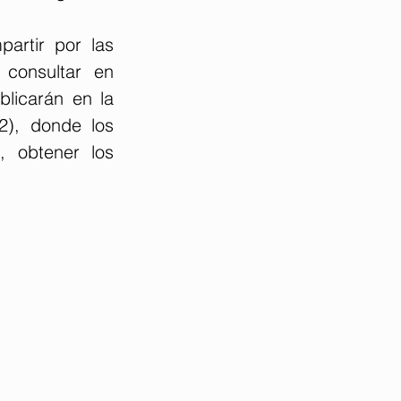
artir por las 
empresas, de la primera edición de cursos, que se pueden consultar en 
licarán en la 
p2
), donde los 
 obtener los 