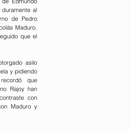
s de Edmundo 
 duramente al 
rno de Pedro 
colás Maduro. 
guido que el 
torgado asilo 
ela y pidiendo 
recordó que 
no Rajoy han 
ontraste con 
con Maduro y 