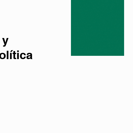
 y
olítica