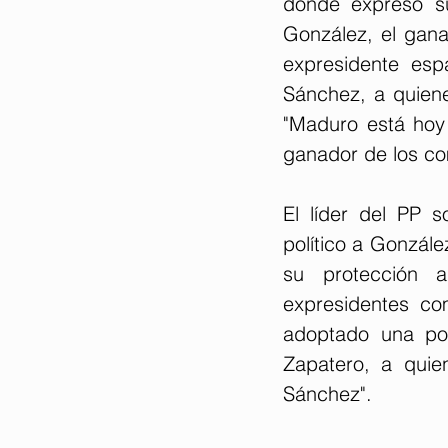
donde expresó su
González, el gana
expresidente esp
Sánchez, a quienes
"Maduro está hoy
ganador de los com
El líder del PP s
político a Gonzále
su protección a
expresidentes co
adoptado una pos
Zapatero, a quie
Sánchez".