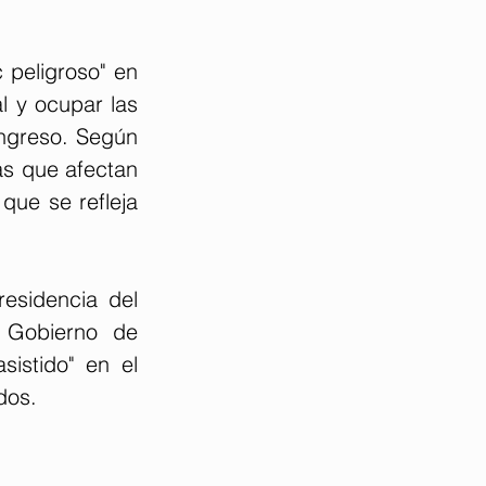
peligroso" en 
 y ocupar las 
ngreso. Según 
as que afectan 
que se refleja 
esidencia del 
l Gobierno de 
stido" en el 
dos.