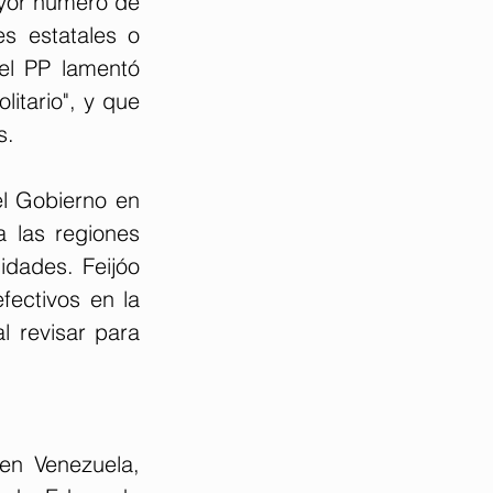
yor número de 
s estatales o 
el PP lamentó 
tario", y que 
s.
el Gobierno en 
 las regiones 
dades. Feijóo 
ectivos en la 
 revisar para 
en Venezuela, 