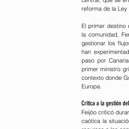
reforma de la Ley 
El primer destino 
la comunidad, Fer
gestionar los fluj
han experimentado
paso por Canarias
primer ministro gr
contexto donde Gr
Europa.
Crítica a la gestión d
Feijóo criticó dur
caótica la situaci