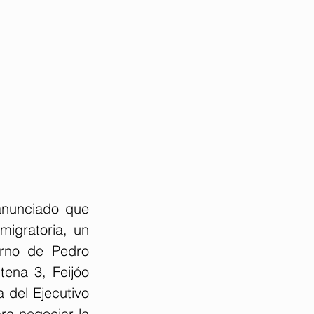
anunciado que 
igratoria, un 
rno de Pedro 
ena 3, Feijóo 
 del Ejecutivo 
a negociar la 