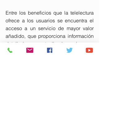
Entre los beneficios que la telelectura 
ofrece a los usuarios se encuentra el 
acceso a un servicio de mayor valor 
añadido, que proporciona información 
detallada y actualizada sobre su 
consumo de agua, además de avisos 
personalizados sobre posibles 
anomalías que les ayudan a consumir 
de forma más sostenible y reducir su 
factura. Uno de los aspectos más 
destacados es la función de alerta de 
fugas, que permite a la gestora 
detectar y notificar consumos 
anómalos, ayudando a evitar gastos 
innecesarios y facturaciones elevadas.
Asimismo, el sistema puede generar 