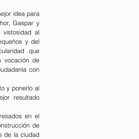
jor idea para 
hor, Gaspar y 
vistosidad al 
equeños y del 
ularidad que 
n vocación de 
iudadanía con 
o y ponerlo al 
or resultado 
resados en el 
onstrucción de 
 de la ciudad 