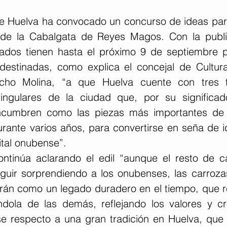
e Huelva ha convocado un concurso de ideas para
s de la Cabalgata de Reyes Magos. Con la publi
sados tienen hasta el próximo 9 de septiembre p
estinadas, como explica el concejal de Cultura
cho Molina, “a que Huelva cuente con tres tr
 singulares de la ciudad que, por su significad
ncumbren como las piezas más importantes de l
ante varios años, para convertirse en seña de id
ital onubense”.
ntinúa aclarando el edil “aunque el resto de ca
uir sorprendiendo a los onubenses, las carrozas
irán como un legado duradero en el tiempo, que re
ndola de las demás, reflejando los valores y cr
 respecto a una gran tradición en Huelva, que 