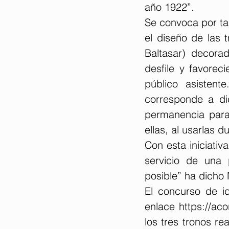
año 1922”.
Se convoca por ta
el diseño de las 
Baltasar) decora
desfile y favorec
público asistent
corresponde a di
permanencia para 
ellas, al usarlas d
Con esta iniciativ
servicio de una 
posible” ha dicho
El concurso de i
enlace 
https://aco
los tres tronos r