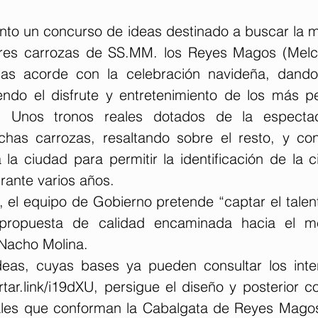
nto un concurso de ideas destinado a buscar la me
tres carrozas de 
SS.MM
. los Reyes Magos (Melc
das acorde con la celebración navideña, dando 
iendo el disfrute y entretenimiento de los más p
e. Unos tronos reales dotados de la espectac
chas carrozas, resaltando sobre el resto, y co
la ciudad para permitir la identificación de la c
urante varios años.
a, el equipo de Gobierno pretende “captar el talent
propuesta de calidad encaminada hacia el mej
 Nacho Molina.
deas, cuyas bases ya pueden consultar los inte
rtar.link/i19dXU
, persigue el diseño y posterior c
eales que conforman la Cabalgata de Reyes Magos