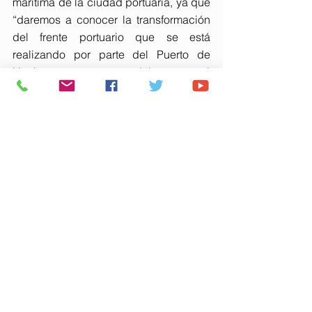
marítima de la ciudad portuaria, ya que 
“daremos a conocer la transformación 
del frente portuario que se está 
realizando por parte del Puerto de 
Huelva, un proyecto del que está 
siendo participe el Ayuntamiento de la 
ciudad, gracias a la estrecha relación 
institucional existente, como ha puesto 
de manifiesto la alcaldesa en un panel, 
y a la vez conoceremos en este 
encuentro otros modelos de 
integración puerto-ciudad, como el de 
Santander, teniendo como referencia el 
ámbito de la cultura para avanzar en el 
acercamiento del puerto a la ciudad, 
como estamos llevando a cabo en el 
puerto onubense a través de la 
rehabilitación de nuestro patrimonio 