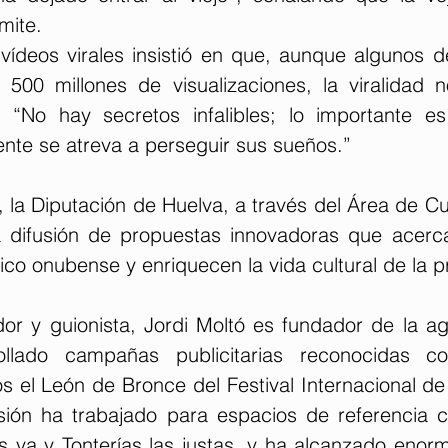
mite.
 vídeos virales insistió en que, aunque algunos d
500 millones de visualizaciones, la viralidad 
: “No hay secretos infalibles; lo importante e
ente se atreva a perseguir sus sueños.”
a, la Diputación de Huelva, a través del Área de Cul
 difusión de propuestas innovadoras que acerca
lico onubense y enriquecen la vida cultural de la p
dor y guionista, Jordi Moltó es fundador de la ag
llado campañas publicitarias reconocidas c
os el León de Bronce del Festival Internacional de
sión ha trabajado para espacios de referencia 
s va y Tonterías las justas, y ha alcanzado enorm