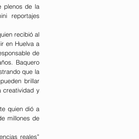
 plenos de la 
i reportajes 
ien recibió al 
r en Huelva a 
esponsable de 
años. Baquero 
trando que la 
ueden brillar 
 creatividad y 
e quien dió a 
e millones de 
ncias reales” 