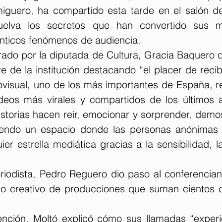
miguero, ha compartido esta tarde en el salón de
elva los secretos que han convertido sus min
énticos fenómenos de audiencia.
rado por la diputada de Cultura, Gracia Baquero qu
de la institución destacando “el placer de recibi
ovisual, uno de los más importantes de España, r
deos más virales y compartidos de los últimos 
storias hacen reír, emocionar y sorprender, demos
siendo un espacio donde las personas anónimas p
er estrella mediática gracias a la sensibilidad, la
riodista, Pedro Reguero dio paso al conferenciant
o creativo de producciones que suman cientos d
ención, Moltó explicó cómo sus llamadas “experie