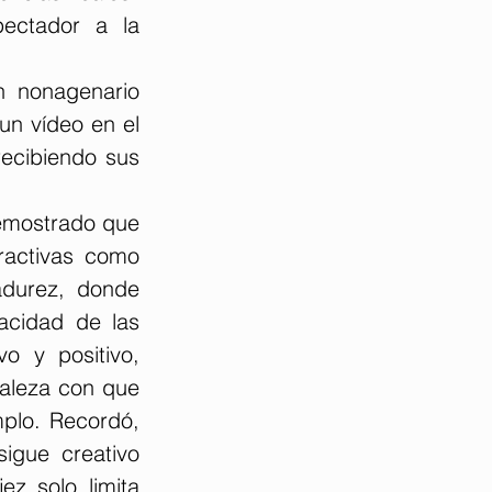
ectador a la 
 nonagenario 
n vídeo en el 
ecibiendo sus 
emostrado que 
ractivas como 
durez, donde 
acidad de las 
o y positivo, 
taleza con que 
plo. Recordó, 
gue creativo 
z solo limita 