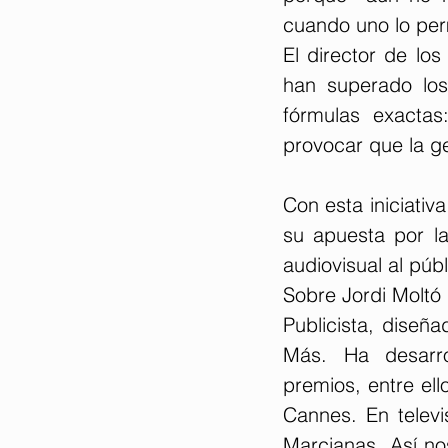
cuando uno lo per
El director de los
han superado los 
fórmulas exactas
provocar que la g
Con esta iniciativ
su apuesta por la
audiovisual al púb
Sobre Jordi Moltó
Publicista, diseña
Más. Ha desarro
premios, entre ell
Cannes. En televi
Marcianas, Así no