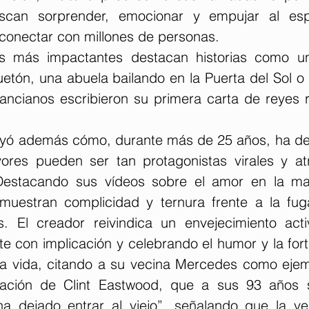
can sorprender, emocionar y empujar al esp
 conectar con millones de personas.
os más impactantes destacan historias como un
tón, una abuela bailando en la Puerta del Sol o u
ncianos escribieron su primera carta de reyes r
rayó además cómo, durante más de 25 años, ha d
ores pueden ser tan protagonistas virales y at
 Destacando sus vídeos sobre el amor en la ma
muestran complicidad y ternura frente a la fug
s. El creador reivindica un envejecimiento activ
te con implicación y celebrando el humor y la for
a vida, citando a su vecina Mercedes como ejem
ración de Clint Eastwood, que a sus 93 años si
 dejado entrar al viejo”, señalando que la veje