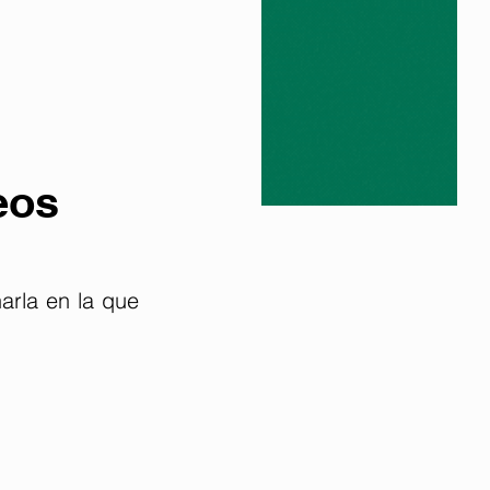
eos
rla en la que 