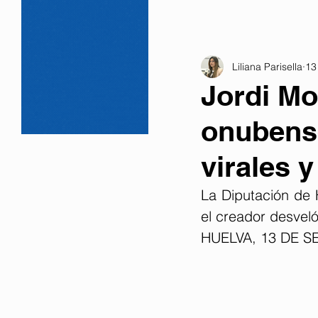
Liliana Parisella
13
Jordi Mo
onubense
virales 
La Diputación de H
el creador desvel
HUELVA, 13 DE S