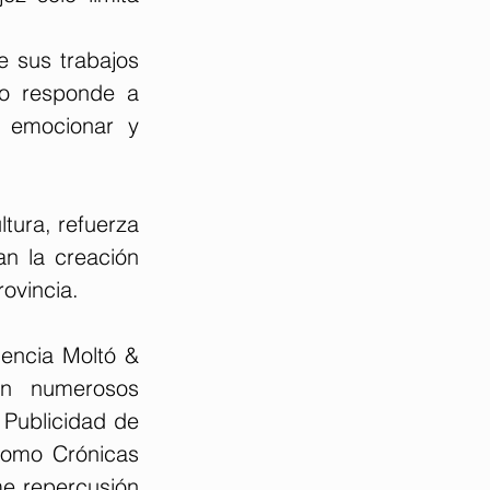
e sus trabajos 
no responde a 
s emocionar y 
tura, refuerza 
n la creación 
rovincia.
encia Moltó & 
on numerosos 
 Publicidad de 
como Crónicas 
e repercusión 