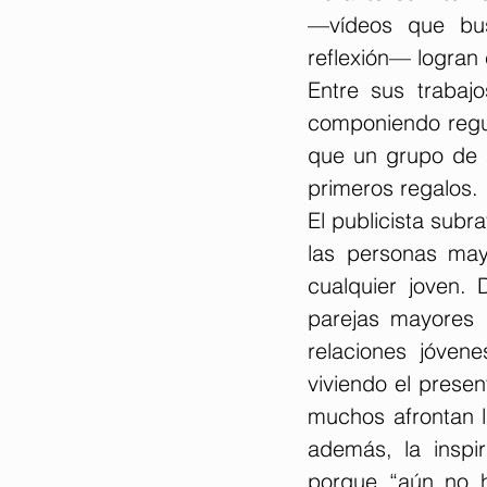
—vídeos que bus
reflexión— logran
Entre sus trabaj
componiendo regue
que un grupo de a
primeros regalos.
El publicista sub
las personas may
cualquier joven.
parejas mayores 
relaciones jóvene
viviendo el presen
muchos afrontan l
además, la inspi
porque “aún no ha