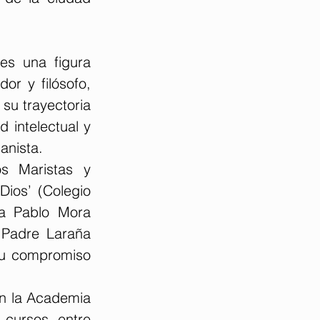
s una figura 
r y filósofo, 
su trayectoria 
intelectual y 
anista.
s Maristas y 
ios’ (Colegio 
a Pablo Mora 
 Padre Laraña 
su compromiso 
n la Academia 
cursos, entre 