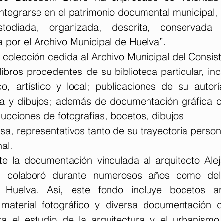
ntegrarse en el patrimonio documental municipal, 
todiada, organizada, descrita, conservada
a por el Archivo Municipal de Huelva”.
colección cedida al Archivo Municipal del Consist
ibros procedentes de su biblioteca particular, in
co, artístico y local; publicaciones de su autorí
sa y dibujos; además de documentación gráfica 
ducciones de fotografías, bocetos, dibujos
sa, representativos tanto de su trayectoria perso
al.
e la documentación vinculada al arquitecto Alej
n colaboró durante numerosos años como deli
Huelva. Así, este fondo incluye bocetos arqu
material fotográfico y diversa documentación d
ra el estudio de la arquitectura y el urbanismo