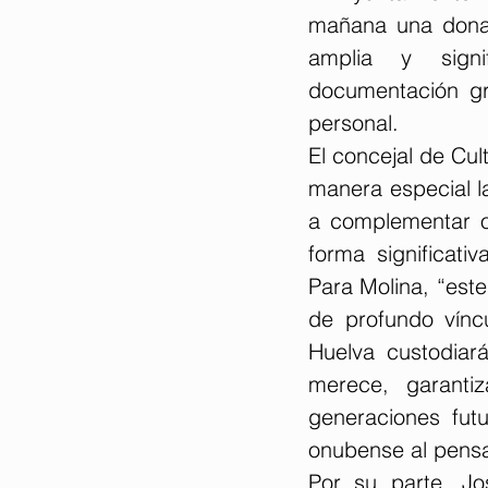
mañana una donac
amplia y signif
documentación grá
personal.
El concejal de Cul
manera especial l
a complementar ot
forma significati
Para Molina, “est
de profundo vínc
Huelva custodiar
merece, garanti
generaciones futu
onubense al pensam
Por su parte, J