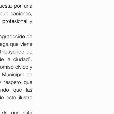
esta por una 
blicaciones, 
profesional y 
agradecido de 
ega que viene 
tribuyendo de 
e la ciudad”. 
miso cívico y 
 Municipal de 
 respeto que 
ando que las 
 este ilustre 
 de que esta 