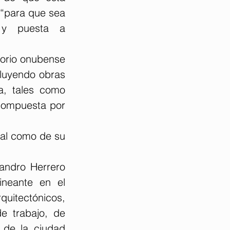
“para que sea 
 y puesta a 
orio onubense 
cluyendo obras 
a, tales como 
compuesta por 
nal como de su 
andro Herrero 
neante en el 
itectónicos, 
e trabajo, de 
 de la ciudad 