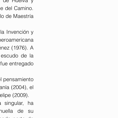
l de Huelva y 
e del Camino. 
lo de Maestría 
la Invención y 
beroamericana 
énez (1976). A 
 escudo de la 
fue entregado 
el pensamiento 
ía (2004), el 
elipe (2009).
singular, ha 
huella de su 