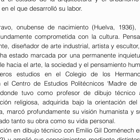
 en el que desarrolló su labor.
avo, onubense de nacimiento (Huelva, 1936), e
ofundamente comprometida con la cultura. Pensado
, diseñador de arte industrial, artista y escultor, 
l ha estado marcada por una permanente inquietud 
e hacia el arte, la sociedad y el pensamiento hum
meros estudios en el Colegio de los Hermano
 el Centro de Estudios Politécnicos ‘Madre de D
donde tuvo como profesor de dibujo técnico 
ión religiosa, adquirida bajo la orientación del
pa, marcó profundamente su visión humanista y 
iado tanto su obra como su vida personal.
ción en dibujo técnico con Emilio Gil Doménech e
2) y amplió sus conocimientos mediante distintos 