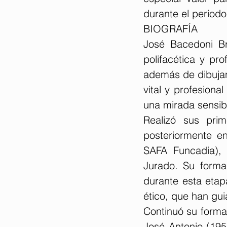
durante el periodo
BIOGRAFÍA
José Bacedoni Br
polifacética y pr
además de dibujante
vital y profesiona
una mirada sensibl
Realizó sus pri
posteriormente en
SAFA Funcadia), 
Jurado. Su formac
durante esta eta
ético, que han gu
Continuó su forma
José Antonio (195