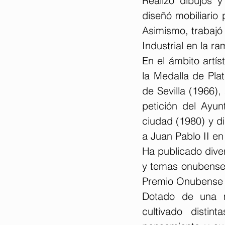
Realizó dibujos 
diseñó mobiliario
Asimismo, trabajó 
Industrial en la r
En el ámbito artís
la Medalla de Plat
de Sevilla (1966),
petición del Ayun
ciudad (1980) y di
a Juan Pablo II en
Ha publicado diver
y temas onubenses,
Premio Onubense de
Dotado de una me
cultivado distin