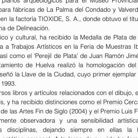
y planos arqueológicos para el Museo Provincia
 para fábricas de La Palma del Condado y Valverd
en la factoría TIOXIDE, S. A., donde obtuvo el títu
ama de Delineación.
tico y cultural, ha recibido la Medalla de Plata de 
a a Trabajos Artísticos en la Feria de Muestras I
 así como el ‘Perejil de Plata’ de Juan Ramón Jim
tamiento de Huelva realizó la homologación del
señó la Llave de la Ciudad, cuyo primer ejemplar 
 1993.
sos libros y artículos relacionados con el dibujo, 
 y ha recibido distinciones como el Premio Cercan
 las Artes Fin de Siglo (2004) y el Premio Luis F
nte observadora y una sensibilidad artística 
tas disciplinas, dejando siempre en ellas la 