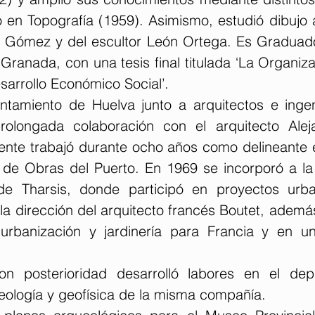
o en Topografía (1959). Asimismo, estudió dibujo ar
 Gómez y del escultor León Ortega. Es Graduado 
Granada, con una tesis final titulada ‘La Organizac
esarrollo Económico Social’.
ntamiento de Huelva junto a arquitectos e ingeni
olongada colaboración con el arquitecto Aleja
mente trabajó durante ocho años como delineante e
 de Obras del Puerto. En 1969 se incorporó a l
e Tharsis, donde participó en proyectos urban
la dirección del arquitecto francés Boutet, ademá
 urbanización y jardinería para Francia y en u
on posterioridad desarrolló labores en el dep
geología y geofísica de la misma compañía.