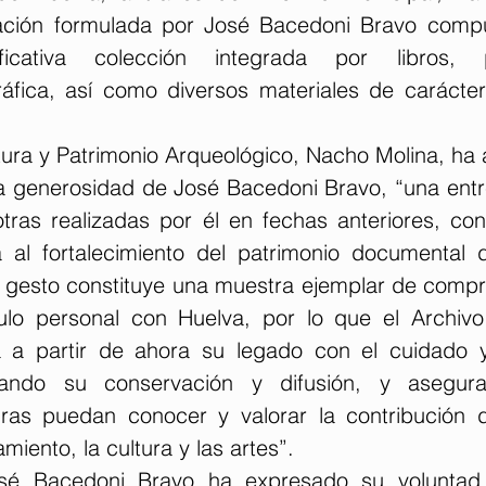
ión formulada por José Bacedoni Bravo compu
icativa colección integrada por libros, pu
fica, así como diversos materiales de carácter 
tura y Patrimonio Arqueológico, Nacho Molina, ha 
a generosidad de José Bacedoni Bravo, “una entr
ras realizadas por él en fechas anteriores, con
va al fortalecimiento del patrimonio documental d
e gesto constituye una muestra ejemplar de compro
ulo personal con Huelva, por lo que el Archivo
á a partir de ahora su legado con el cuidado y
zando su conservación y difusión, y asegur
ras puedan conocer y valorar la contribución de
iento, la cultura y las artes”.
osé Bacedoni Bravo ha expresado su voluntad