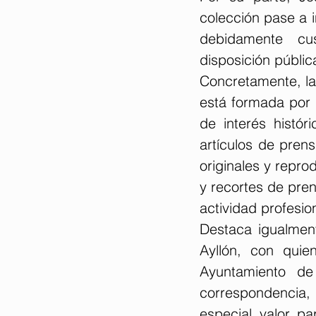
colección pase a i
debidamente cus
disposición públic
Concretamente, la 
está formada por l
de interés históri
artículos de pren
originales y repro
y recortes de pren
actividad profesion
Destaca igualment
Ayllón, con quie
Ayuntamiento de 
correspondencia, 
especial valor pa