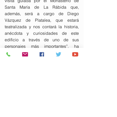
visita guiada por el Monasterio de 
Santa María de La Rábida que, 
además, será a cargo de Diego 
Vázquez de Platalea, que estará 
teatralizada y nos contará la historia, 
anécdota y curiosidades de este 
edificio a través de uno de sus 
personajes más importantes”, ha 
subrayado.
Rodríguez ha finalizado explicando 
que, para concluir las jornadas, 
“tendremos un taller de ilustración con 
Félix Domínguez conocido como ‘Ave 
Fénix’ en el que ilustraremos también 
noticias relacionadas con José María”, 
incidiendo en que “todas las 
actividades son gratuitas y animamos a 