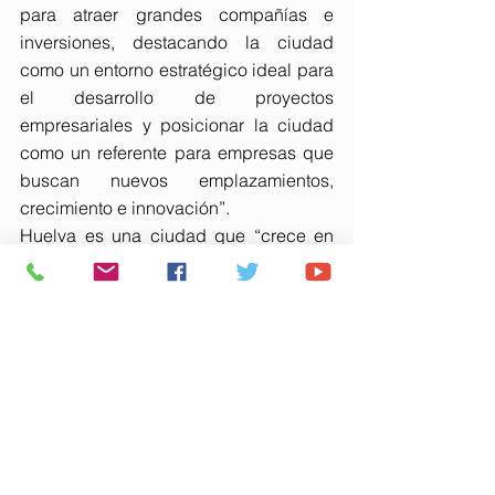
para atraer grandes compañías e 
inversiones, destacando la ciudad 
como un entorno estratégico ideal para 
el desarrollo de proyectos 
empresariales y posicionar la ciudad 
como un referente para empresas que 
buscan nuevos emplazamientos, 
crecimiento e innovación”.
Huelva es una ciudad que “crece en 
industria verde y sostenible, para 
convertirse en la gran capital de la 
energía renovable del sur de Europa; 
que crece en población y
desarrollo urbanístico con el 
desbloqueo de proyectos históricos 
como el Ensanche Sur o San Antonio 
Montija con una enorme oportunidad 
para el sector inmobiliario; que crece a 