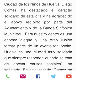
Ciudad de los Niños de Huelva, Diego 
Gómez, ha destacado el carácter 
solidario de esta cita y ha agradecido 
el apoyo recibido por parte del 
Ayuntamiento y de la Banda Sinfónica 
Municipal. “Para nuestro centro es una 
enorme alegría y una gran ilusión 
formar parte de un evento tan bonito. 
Huelva es una ciudad muy solidaria 
que siempre responde cuando se trata 
de apoyar causas sociales”, ha 
señalado. En este sentido, Gómez ha 
subrayado que “iniciativas como esta 
permiten combinar la cultura con la 
solidaridad, ya que el público podrá 
disfrutar de un espectáculo musical de 
primer nivel al tiempo que colabora 
con la labor educativa y social que 