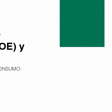
e
OE) y
CONSUMO: