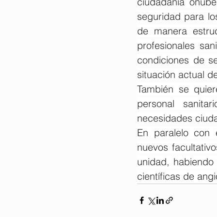
ciudadanía onube
seguridad para lo
de manera estruc
profesionales san
condiciones de se
situación actual d
También se quiere
personal sanita
necesidades ciud
En paralelo con 
nuevos facultativo
unidad, habiendo 
científicas de ang