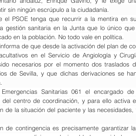
tario andaluz, Enrique Gaviño, y le exige una 
ir sin ningún escrúpulo a la ciudadanía.
e el PSOE tenga que recurrir a la mentira en s
la gestión sanitaria en la Junta que lo único que
cado en la población. No todo vale en política.
nforma de que desde la activación del plan de con
acultativos en el Servicio de Angiología y Cirugí
sido necesarios por el momento dos traslados d
ios de Sevilla, y que dichas derivaciones se han 
.
Emergencias Sanitarias 061 el encargado de g
 del centro de coordinación, y para ello activa e
n de la situación del paciente y las necesidades, 
an de contingencia es precisamente garantizar la 