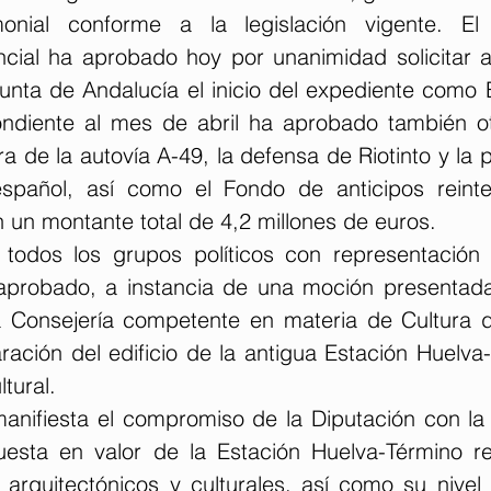
monial conforme a la legislación vigente. El
ncial ha aprobado hoy por unanimidad solicitar a 
unta de Andalucía el inicio del expediente como B
ondiente al mes de abril ha aprobado también otra
ora de la autovía A-49, la defensa de Riotinto y la 
español, así como el Fondo de anticipos reinte
 un montante total de 4,2 millones de euros.
todos los grupos políticos con representación 
 aprobado, a instancia de una moción presentada
la Consejería competente en materia de Cultura d
ración del edificio de la antigua Estación Huelva
tural.
anifiesta el compromiso de la Diputación con la 
puesta en valor de la Estación Huelva-Término r
, arquitectónicos y culturales, así como su nivel