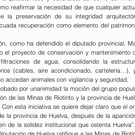
omo reafirmar la necesidad de que cualquier actua
e la preservación de su integridad arquitectón
ecuada recuperación como elemento del patrimonio
ón, como ha defendido el diputado provincial, Ma
o el proyecto de conservación y mantenimiento de
iltraciones de agua, consolidando la estructur
ios (cables, aire acondicionado, cartelería…), y
no accedan animales con vigilancia y seguridad.
obado por unanimidad la moción del grupo popula
ón de las Minas de Riotinto y la provincia de Hue
 Con esta iniciativa se quiere dejar claro que el ori
e la provincia de Huelva, después de la aparición
n de la solidez institucional que ostenta Huelva”
 Diputación de Huelva ratifique a las Minas de Riot