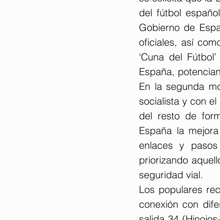
del fútbol españo
Gobierno de Espa
oficiales, así com
‘Cuna del Fútbol’ 
España, potenciand
En la segunda mo
socialista y con e
del resto de for
España la mejora 
enlaces y pasos 
priorizando aquell
seguridad vial.
Los populares recu
conexión con dife
salida 34 (Hinojos