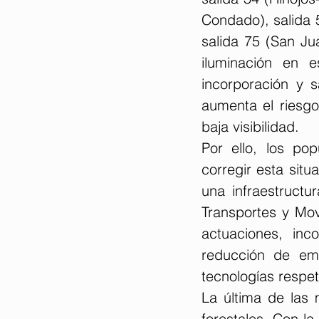
Condado), salida 5
salida 75 (San Jua
iluminación en e
incorporación y sa
aumenta el riesgo
baja visibilidad.
Por ello, los po
corregir esta sit
una infraestructur
Transportes y Mov
actuaciones, inco
reducción de emi
tecnologías respe
La última de las 
forestales. Con l