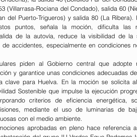
3 (Villarrasa-Rociana del Condado), salida 60 (Ni
n del Puerto-Trigueros) y salida 80 (La Ribera). L
stos puntos, señala la moción, dificulta las 
lida de la autovía, reduce la visibilidad de la s
 de accidentes, especialmente en condiciones n
pulares piden al Gobierno central que adopte 
uación y garantice unas condiciones adecuadas de
a clave para Huelva. En la moción se solicita al 
ilidad Sostenible que impulse la ejecución progre
rporando criterios de eficiencia energética, sos
siones, mediante el uso de luminarias de ba
tuosas con el medio ambiente.
mociones aprobadas en pleno hace referencia a 
a abstención del grupo IU Verdes Equo Podemos Ini