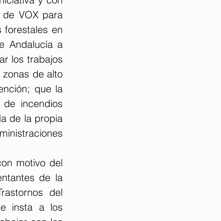
n de VOX para 
forestales en 
e Andalucía a 
r los trabajos 
zonas de alto 
nción; que la 
 de incendios 
a de la propia 
inistraciones 
on motivo del 
ntantes de la 
astornos del 
e insta a los 