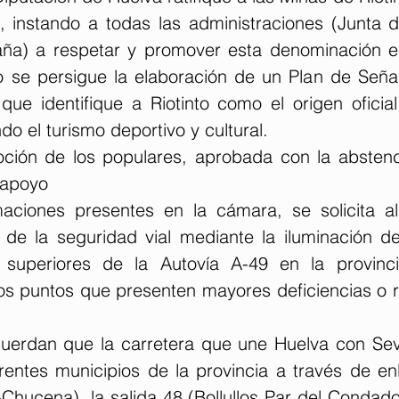
l, instando a todas las administraciones (Junta d
ña) a respetar y promover esta denominación en
o se persigue la elaboración de un Plan de Señalé
que identifique a Riotinto como el origen oficial
o el turismo deportivo y cultural.
ción de los populares, aprobada con la abstenc
l apoyo
maciones presentes en la cámara, se solicita a
de la seguridad vial mediante la iluminación de
superiores de la Autovía A-49 en la provinci
os puntos que presenten mayores deficiencias o ri
erdan que la carretera que une Huelva con Sevilla
rentes municipios de la provincia a través de en
-Chucena), la salida 48 (Bollullos Par del Condad