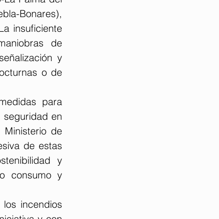
ebla-Bonares), 
a insuficiente 
maniobras de 
eñalización y 
octurnas o de 
medidas para 
 seguridad en 
Ministerio de 
siva de estas 
tenibilidad y 
jo consumo y 
los incendios 
ciativa y con 