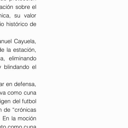
ción sobre el 
ica, su valor 
 histórico de 
nuel Cayuela, 
 la estación, 
a, eliminando 
 blindando el 
r en defensa, 
lva como cuna 
gen del futbol 
 de “crónicas 
. En la moción 
into como cuna 