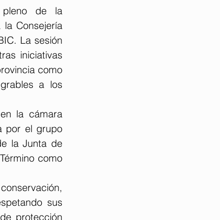
 pleno de la 
la Consejería 
IC. La sesión 
s iniciativas 
provincia como 
grables a los 
en la cámara 
 por el grupo 
e la Junta de 
-Término como 
conservación, 
espetando sus 
 de protección 