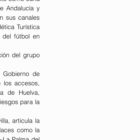
e Andalucía y 
 sus canales 
tica Turística 
 del fútbol en 
ión del grupo 
l Gobierno de 
 los accesos, 
a de Huelva, 
esgos para la 
, articula la 
laces como la 
o-La Palma del 