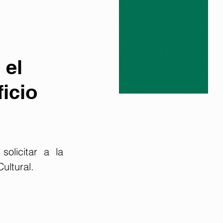
 el
ficio
olicitar a la 
ultural.