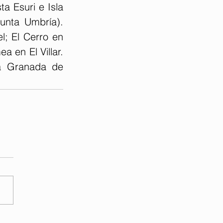
a Esuri e Isla 
unta Umbría). 
; El Cerro en 
en El Villar. 
a Granada de 