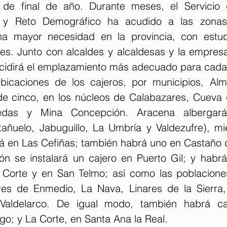
es de final de año. Durante meses, el Servicio
l y Reto Demográfico ha acudido a las zona
a mayor necesidad en la provincia, con estudi
s. Junto con alcaldes y alcaldesas y la empresa 
decidirá el emplazamiento más adecuado para cada
bicaciones de los cajeros, por municipios, Alm
de cinco, en los núcleos de Calabazares, Cueva d
edas y Mina Concepción. Aracena albergará 
añuelo, Jabuguillo, La Umbría y Valdezufre), mi
á en Las Cefiñas; también habrá uno en Castaño 
n se instalará un cajero en Puerto Gil; y habrá
 Corte y en San Telmo; así como las poblacione
res de Enmedio, La Nava, Linares de la Sierra,
Valdelarco. De igual modo, también habrá ca
o; y La Corte, en Santa Ana la Real.