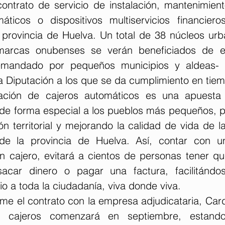
contrato de servicio de instalación, mantenimient
ticos o dispositivos multiservicios financiero
 provincia de Huelva. Un total de 38 núcleos urba
arcas onubenses se verán beneficiados de es
emandado por pequeños municipios y aldeas- 
 Diputación a los que se da cumplimiento en tiem
lación de cajeros automáticos es una apuesta 
a de forma especial a los pueblos más pequeños, p
n territorial y mejorando la calidad de vida de l
 de la provincia de Huelva. Así, contar con un
 cajero, evitará a cientos de personas tener qu
sacar dinero o pagar una factura, facilitándo
icio a toda la ciudadanía, viva donde viva.
me el contrato con la empresa adjudicataria, Card
de cajeros comenzará en septiembre, estando