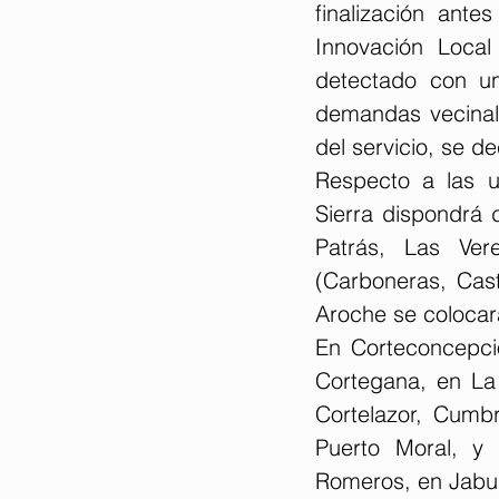
finalización ant
Innovación Loca
detectado con un
demandas vecinale
del servicio, se 
Respecto a las u
Sierra dispondrá 
Patrás, Las Ver
(Carboneras, Cast
Aroche se colocar
En Corteconcepció
Cortegana, en La
Cortelazor, Cumb
Puerto Moral, y 
Romeros, en Jabug