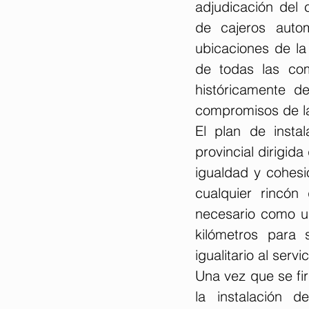
adjudicación del 
de cajeros automá
ubicaciones de la
de todas las com
históricamente d
compromisos de la
El plan de insta
provincial dirigid
igualdad y cohesió
cualquier rincón
necesario como un
kilómetros para 
igualitario al serv
Una vez que se fir
la instalación 