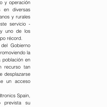
o y operación 
s en diversas 
nos y rurales 
te servicio -
y uno de los 
po récord.
del Gobierno 
romoviendo la 
a población en 
 recurso tan 
e desplazarse 
se un acceso 
tronics Spain, 
 prevista su 