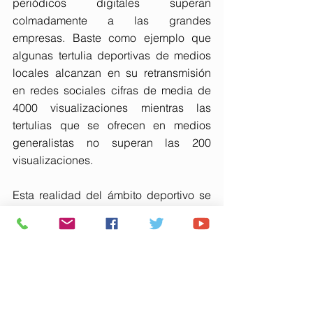
periódicos digitales superan 
colmadamente a las grandes 
empresas. Baste como ejemplo que 
algunas tertulia deportivas de medios 
locales alcanzan en su retransmisión 
en redes sociales cifras de media de 
4000 visualizaciones mientras las 
tertulias que se ofrecen en medios 
generalistas no superan las 200 
visualizaciones. 
Esta realidad del ámbito deportivo se 
aplica perfectamente a los magazines 
informativos y medios digitales locales 
de Huelva cuyo impacto en la 
sociedad onubense es muy superior al 
impacto de los medios nacionales. Sin 
embargo, la mayor parte de la 