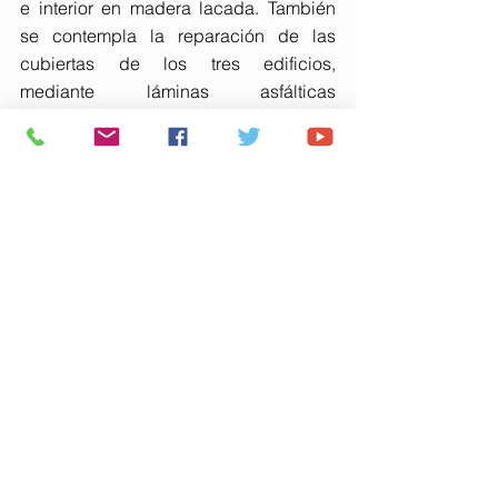
e interior en madera lacada. También 
se contempla la reparación de las 
cubiertas de los tres edificios, 
mediante láminas asfálticas 
impermeabilizantes para garantizar su 
aislamiento térmico.
Esta actuación forma parte de un 
bloque de 16 intervenciones que viene 
desarrollando AVRA desde el pasado 
año para mejorar el comportamiento 
energético de 824
viviendas, con una inversión de más de 
20,4 millones, cofinanciada con el 
Programa Feder Andalucía 2021-2027. 
Estas actuaciones tratan de fomentar la 
eficiencia energética y la reducción de 
emisiones de gases invernadero, con 
el doble objetivo de mejorar el confort 