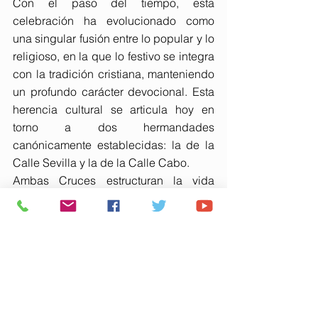
Con el paso del tiempo, esta 
celebración ha evolucionado como 
una singular fusión entre lo popular y lo 
religioso, en la que lo festivo se integra 
con la tradición cristiana, manteniendo 
un profundo carácter devocional. Esta 
herencia cultural se articula hoy en 
torno a dos hermandades 
canónicamente establecidas: la de la 
Calle Sevilla y la de la Calle Cabo.
Ambas Cruces estructuran la vida 
social y festiva del municipio, 
configurando dos grandes ámbitos de 
pertenencia que giran en torno a sus 
respectivas capillas, donde se 
custodian valiosos conjuntos artísticos 
y patrimoniales: cerámicas, vidrieras, 
bordados, orfebrería e imágenes de 