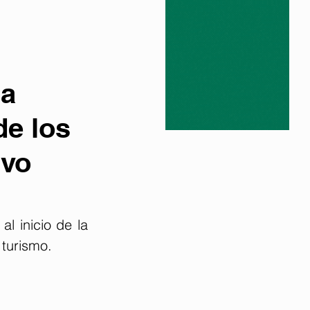
la
de los
ivo
l inicio de la 
 turismo.