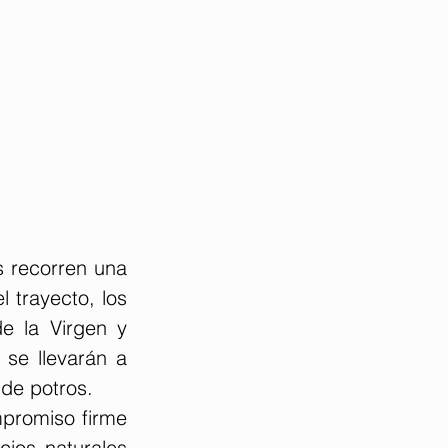
 recorren una 
 trayecto, los 
e la Virgen y 
se llevarán a 
 de potros.
mpromiso firme 
ios naturales 