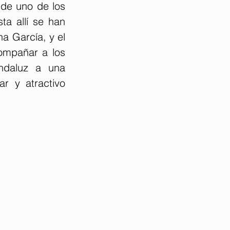
de uno de los 
a allí se han 
a García, y el 
ompañar a los 
ndaluz a una 
r y atractivo 