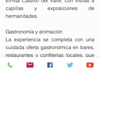
Ermita Castillo del Valle, con visitas a 
capillas y exposiciones de 
hermandades.
Gastronomía y animación
La experiencia se completa con una 
cuidada oferta gastronómica en bares, 
restaurantes y confiterías locales, que 
presentarán tapas y platos exclusivos 
elaborados con vino, brandy y vinagre 
de La Palma, así como dulces 
tradicionales con un toque enológico.
Además, la noche estará llena de 
animación itinerante, música en directo 
y sorpresas que harán de esta velada 
una cita inolvidable para los sentidos.
Sin duda, “la Noche Blanca de la 
Cultura y el Vino” es una oportunidad 