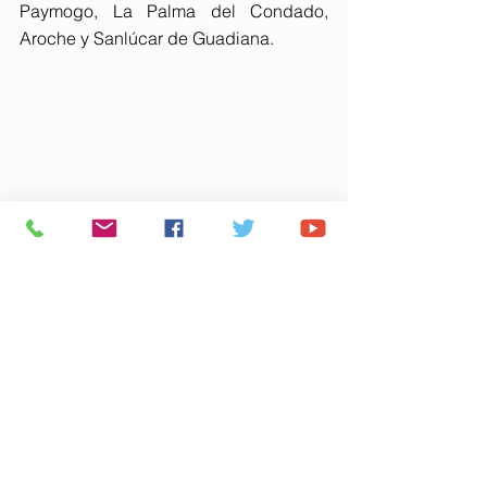
Paymogo, La Palma del Condado, 
Aroche y Sanlúcar de Guadiana.
La iniciativa, que inicialmente estaba 
prevista para la próxima temporada, se 
adelanta para acompañar al equipo en 
el tramo final del curso. La presencia 
en la Grada de la Provincia está abierta 
a todos los municipios onubenses y se 
coordina a través de los ayuntamientos, 
a los que la Diputación de Huelva ha 