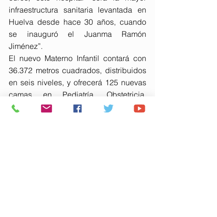
infraestructura sanitaria levantada en 
Huelva desde hace 30 años, cuando 
se inauguró el Juanma Ramón 
Jiménez”.
El nuevo Materno Infantil contará con 
36.372 metros cuadrados, distribuidos 
en seis niveles, y ofrecerá 125 nuevas 
camas en Pediatría, Obstetricia, 
Ginecología, Salud Mental y Cuidados 
Intensivos.
Manuel Andrés González ha finalizado 
señalando que “el 17 de mayo lo que 
está en juego es que la provincia de 
Huelva siga avanzando con inversión y 
proyectos que se ejecutan” como es el 
caso del Materno Infantil“con el 
impulso del Gobierno de Juanma 
Moreno”.