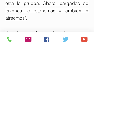
está la prueba. Ahora, cargados de 
razones, lo retenemos y también lo 
atraemos".
Para terminar, ha tenido palabras para 
todos los andaluces que viven fuera y 
que llevan dentro el orgullo de 
pertenencia a una tierra amada, 
sentida y añorada y ha incidido en que 
Andalucía será siempre la tierra de sus 
familias, de sus vecinos de siempre, de 
los amigos, la de los maestros y 
profesores que nos iluminaron el 
camino hacia nuestras vocaciones y la 
de tanta buena gente, abierta, 
acogedora, que sabe extraerle tantos 
ratitos de felicidad cotidiana a la vida.