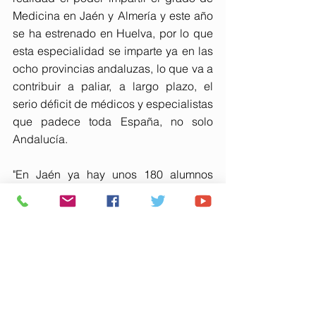
Medicina en Jaén y Almería y este año 
se ha estrenado en Huelva, por lo que 
esta especialidad se imparte ya en las 
ocho provincias andaluzas, lo que va a 
contribuir a paliar, a largo plazo, el 
serio déficit de médicos y especialistas 
que padece toda España, no solo 
Andalucía.
"En Jaén ya hay unos 180 alumnos 
entre 1º, 2º y 3º, y los de 3º han 
cumplido este curso otro hito como es 
iniciar las prácticas, el contacto con la 
realidad en el Hospital Universitario, 
empapándose de la experiencia de 
sus profesionales. Un valioso ejemplo 
de sinergia entre Universidad y 
Sanidad en favor de la salud pública 